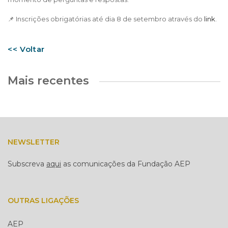
📌 Inscrições obrigatórias até dia 8 de setembro através do
link
.
<< Voltar
Mais recentes
NEWSLETTER
Subscreva
aqui
as comunicações da Fundação AEP
OUTRAS LIGAÇÕES
AEP