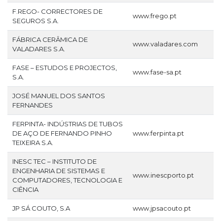
F.REGO- CORRECTORES DE
www.frego.pt
SEGUROS S.A.
FÁBRICA CERÂMICA DE
www.valadares.com
VALADARES S.A.
FASE – ESTUDOS E PROJECTOS,
www.fase-sa.pt
S.A.
JOSÉ MANUEL DOS SANTOS
FERNANDES
FERPINTA- INDÚSTRIAS DE TUBOS
DE AÇO DE FERNANDO PINHO
www.ferpinta.pt
TEIXEIRA S.A.
INESC TEC – INSTITUTO DE
ENGENHARIA DE SISTEMAS E
www.inescporto.pt
COMPUTADORES, TECNOLOGIA E
CIÊNCIA
JP SÁ COUTO, S.A
www.jpsacouto.pt