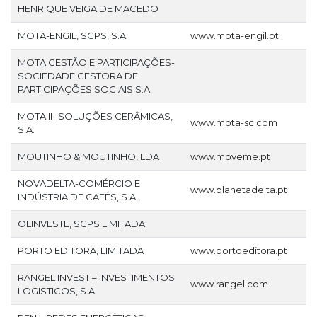
HENRIQUE VEIGA DE MACEDO
MOTA-ENGIL, SGPS, S.A.
www.mota-engil.pt
MOTA GESTÃO E PARTICIPAÇÕES-
SOCIEDADE GESTORA DE
PARTICIPAÇÕES SOCIAIS S.A
MOTA II- SOLUÇÕES CERÂMICAS,
www.mota-sc.com
S.A.
MOUTINHO & MOUTINHO, LDA
www.moveme.pt
NOVADELTA-COMÉRCIO E
www.planetadelta.pt
INDÚSTRIA DE CAFÉS, S.A.
OLINVESTE, SGPS LIMITADA
PORTO EDITORA, LIMITADA
www.portoeditora.pt
RANGEL INVEST – INVESTIMENTOS
www.rangel.com
LOGISTICOS, S.A.