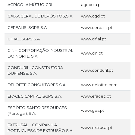
AGRÍCOLA MÚTUO,CRL
agricola.pt
CAIXA GERAL DE DEPÓSITOS,S.A.
www.cgd.pt
CEREALIS, SGPS S.A.
www.cerealis.pt
CIFIAL, SGPS S.A.
www.cifial.pt
CIN – CORPORAÇÃO INDUSTRIAL
www.cin.pt
DO NORTE, S.A.
CONDURIL -CONSTRUTORA
www.conduril.pt
DURIENSE, S.A.
DELOITTE CONSULTORES S.A.
www.deloitte.com
EFACEC CAPITAL ,SGPS S.A.
www.efacec.pt
ESPÍRITO SANTO RESOURCES
www.ges.pt
(Portugal), S.A.
EXTRUSAL – COMPANHIA
www.extrusal.pt
PORTUGUESA DE EXTRUSÃO S.A.