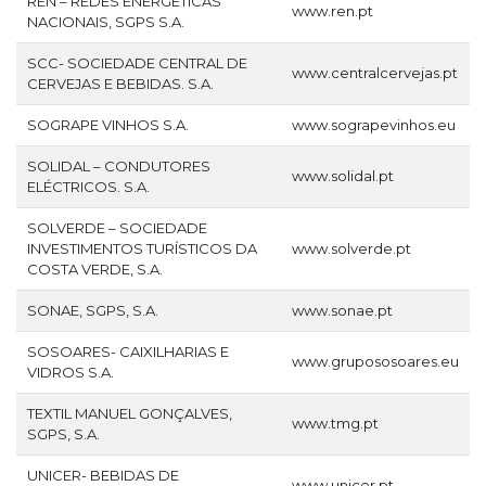
REN – REDES ENERGÉTICAS
www.ren.pt
NACIONAIS, SGPS S.A.
SCC- SOCIEDADE CENTRAL DE
www.centralcervejas.pt
CERVEJAS E BEBIDAS. S.A.
SOGRAPE VINHOS S.A.
www.sograpevinhos.eu
SOLIDAL – CONDUTORES
www.solidal.pt
ELÉCTRICOS. S.A.
SOLVERDE – SOCIEDADE
INVESTIMENTOS TURÍSTICOS DA
www.solverde.pt
COSTA VERDE, S.A.
SONAE, SGPS, S.A.
www.sonae.pt
SOSOARES- CAIXILHARIAS E
www.grupososoares.eu
VIDROS S.A.
TEXTIL MANUEL GONÇALVES,
www.tmg.pt
SGPS, S.A.
UNICER- BEBIDAS DE
www.unicer.pt