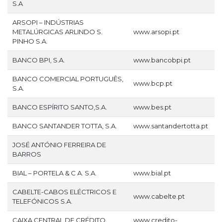
S.A
ARSOPI – INDÚSTRIAS
METALÚRGICAS ARLINDO S.
www.arsopi.pt
PINHO S.A.
BANCO BPI, S.A.
www.bancobpi.pt
BANCO COMERCIAL PORTUGUÊS,
www.bcp.pt
S.A.
BANCO ESPÍRITO SANTO,S.A.
www.bes.pt
BANCO SANTANDER TOTTA, S.A.
www.santandertotta.pt
JOSÉ ANTÓNIO FERREIRA DE
BARROS
BIAL – PORTELA & C A. S.A.
www.bial.pt
CABELTE-CABOS ELÉCTRICOS E
www.cabelte.pt
TELEFÓNICOS S.A.
CAIXA CENTRAL DE CRÉDITO
www.credito-