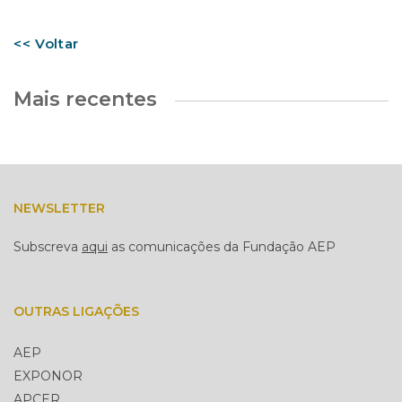
<< Voltar
Mais recentes
NEWSLETTER
Subscreva
aqui
as comunicações da Fundação AEP
OUTRAS LIGAÇÕES
AEP
EXPONOR
APCER